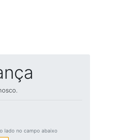
ança
nosco.
ao lado no campo abaixo