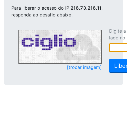
Para liberar o acesso
do IP
216.73.216.11
,
responda ao desafio abaixo.
Digite 
lado no
[trocar imagem]