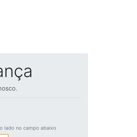
ança
nosco.
ao lado no campo abaixo