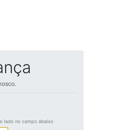
ança
nosco.
ao lado no campo abaixo