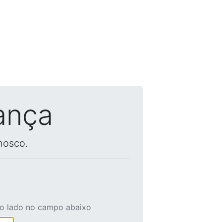
ança
nosco.
ao lado no campo abaixo