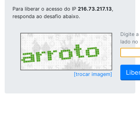
Para liberar o acesso
do IP
216.73.217.13
,
responda ao desafio abaixo.
Digite 
lado no
[trocar imagem]