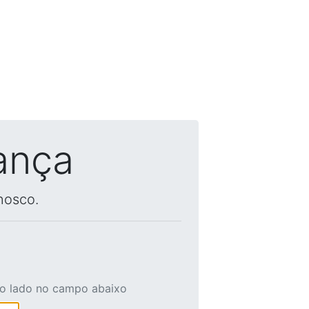
ança
nosco.
ao lado no campo abaixo