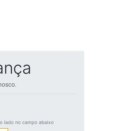
ança
nosco.
ao lado no campo abaixo