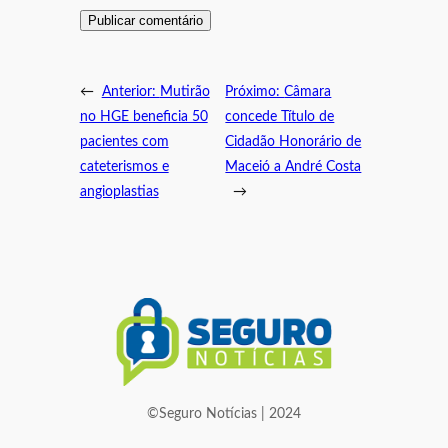
←
Anterior:
Mutirão
Próximo:
Câmara
no HGE beneficia 50
concede Título de
pacientes com
Cidadão Honorário de
cateterismos e
Maceió a André Costa
angioplastias
→
©Seguro Notícias | 2024