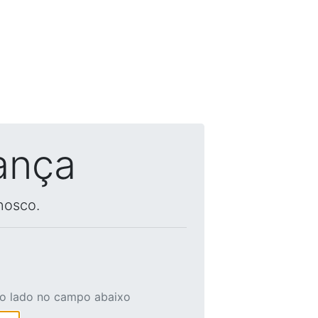
ança
nosco.
ao lado no campo abaixo