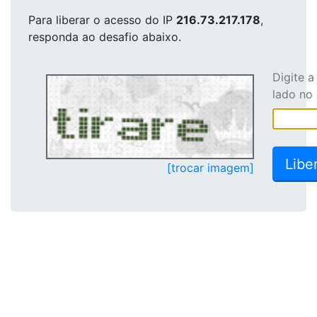
Para liberar o acesso
do IP
216.73.217.178
,
responda ao desafio abaixo.
Digite 
lado no
[trocar imagem]