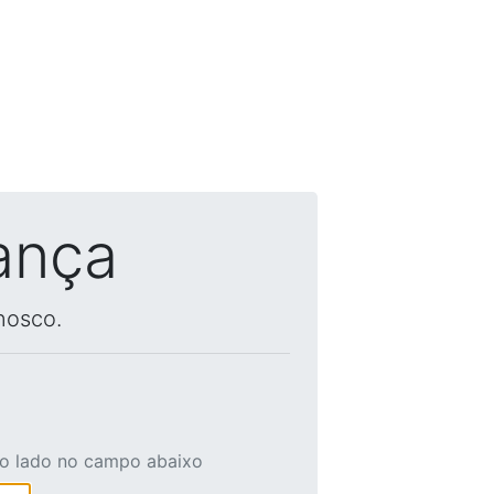
ança
nosco.
ao lado no campo abaixo