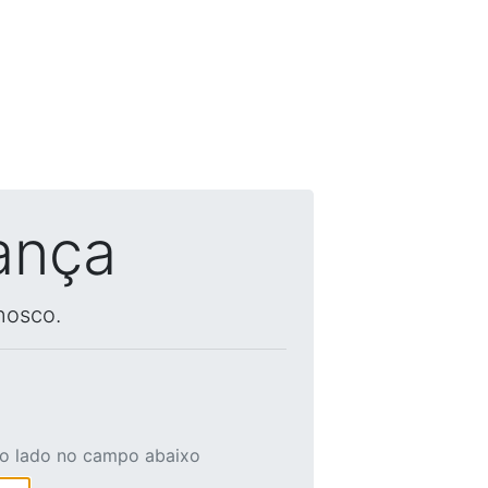
ança
nosco.
ao lado no campo abaixo