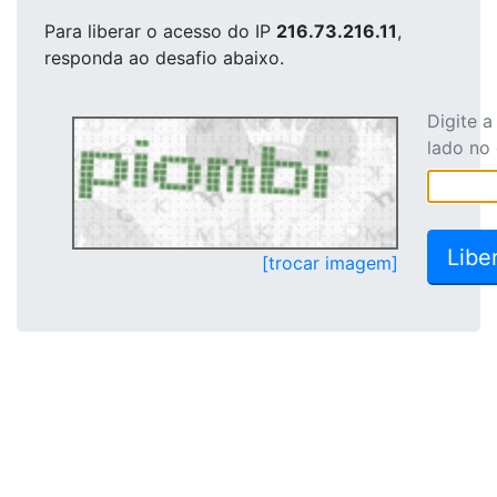
Para liberar o acesso
do IP
216.73.216.11
,
responda ao desafio abaixo.
Digite 
lado no
[trocar imagem]