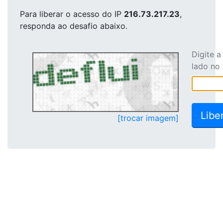
Para liberar o acesso
do IP
216.73.217.23
,
responda ao desafio abaixo.
Digite 
lado no
[trocar imagem]