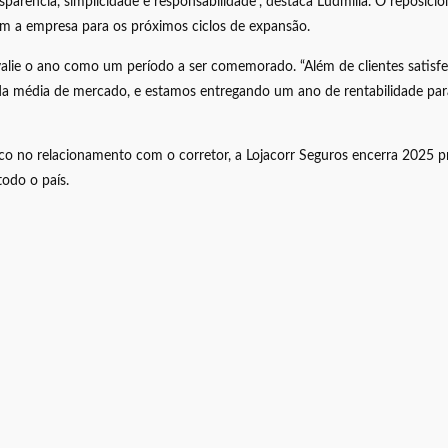
transparência, simplicidade e responsabilidade”, destaca Ludmilla. O rep
m a empresa para os próximos ciclos de expansão.
avalie o ano como um período a ser comemorado. “Além de clientes satisf
da média de mercado, e estamos entregando um ano de rentabilidade para
oco no relacionamento com o corretor, a Lojacorr Seguros encerra 2025 
todo o país.