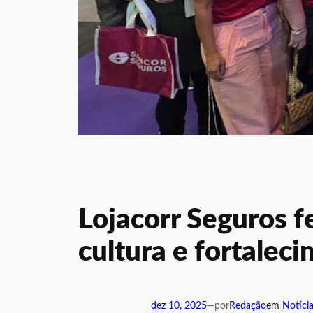
Lojacorr Seguros 
cultura e fortalec
dez 10, 2025
—
por
Redação
em
Notíci