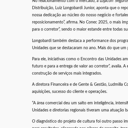
No relacionamento com o mercado, a Lojacorr Seguros 
Distribuição, Luiz Longobardi Junior, aponta que o re
nossa dedicação ao núcleo do nosso negócio e fortal
reposicionamento”, afirma. No Conec 2025, o mais im
para o corretor”, sendo o maior estande entre todas su
Longobardi também destaca a performance dos programa
Unidades que se destacaram no ano. Mais do que um p
Para ele, iniciativas como o Encontro das Unidades am
futuro e para a entrega de valor ao corretor”, avalia.
construção de serviços mais integrados.
A diretora Financeira e de Gente & Gestão, Ludmilla 
aquisições, sucesso do cliente e operações.
“A área comercial deu um salto em inteligência, intens
Unidades e diretorias regionais tiveram uma atuação b
O diagnóstico do projeto de cultura foi outro passo im