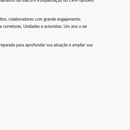
osicionamento da marca e a implantação do CRM também
eitos, colaboradores com grande engajamento,
 corretores, Unidades e acionistas. Um ano a ser
preparada para aprofundar sua atuação e ampliar sua