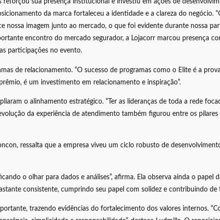
reforçou sua presença institucional e investiu em ações de desenvolvi
posicionamento da marca fortaleceu a identidade e a clareza do negócio.
ece nossa imagem junto ao mercado, o que foi evidente durante nossa p
portante encontro do mercado segurador, a Lojacorr marcou presença co
as participações no evento.
s de relacionamento. “O sucesso de programas como o Elite é a prova di
rêmio, é um investimento em relacionamento e inspiração”.
pliaram o alinhamento estratégico. “Ter as lideranças de toda a rede fo
 A evolução da experiência de atendimento também figurou entre os pilares
Concon, ressalta que a empresa viveu um ciclo robusto de desenvolvimen
ificando o olhar para dados e análises”, afirma. Ela observa ainda o pap
astante consistente, cumprindo seu papel com solidez e contribuindo de f
portante, trazendo evidências do fortalecimento dos valores internos. “C