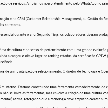
ação de serviços. Ampliamos nosso atendimento pelo WhatsApp no primeir
ormação e no CRM (Customer Relationship Management, ou Gestão do Rel
das corretoras.
 essencial durante o ano. Segundo Tiegs, os colaboradores tiveram pro
 área de cultura e no senso de pertencimento com uma grande evolução
 ainda alcançou o oitavo lugar no ranking estadual da certificação GPTW
celência.
orr de unir digitalização e relacionamento. O diretor de Tecnologia e O
RM interno. Estamos construindo uma ferramenta verdadeiramente ‘de corr
ação não se limita às ferramentas, mas envolve a criação de uma cultura 
damental”, afirma, reforçando que a tecnologia deve ampliar o caráter hu