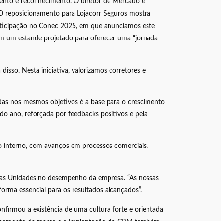
mento e reconhecimento. O diretor de Mercado e
 “O reposicionamento para Lojacorr Seguros mostra
articipação no Conec 2025, em que anunciamos este
m um estande projetado para oferecer uma “jornada
sso. Nesta iniciativa, valorizamos corretores e
cadas nos mesmos objetivos é a base para o crescimento
 do ano, reforçada por feedbacks positivos e pela
to interno, com avanços em processos comerciais,
el das Unidades no desempenho da empresa. “As nossas
orma essencial para os resultados alcançados”.
onfirmou a existência de uma cultura forte e orientada