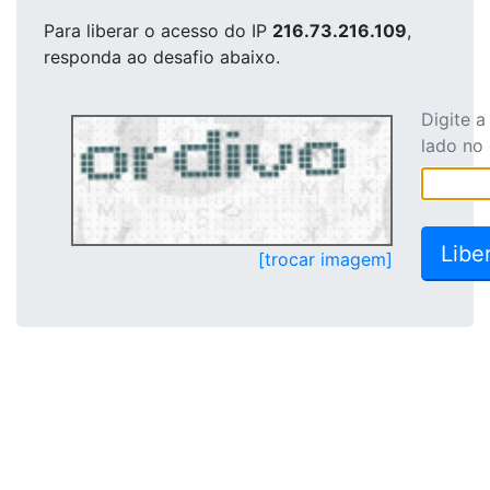
Para liberar o acesso
do IP
216.73.216.109
,
responda ao desafio abaixo.
Digite 
lado no
[trocar imagem]