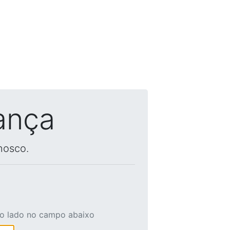
ança
nosco.
ao lado no campo abaixo