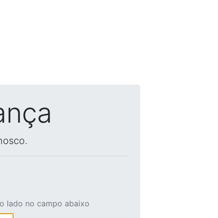
ança
nosco.
ao lado no campo abaixo