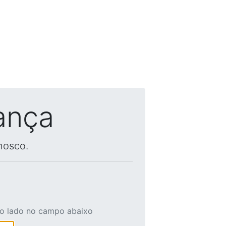
ança
nosco.
ao lado no campo abaixo