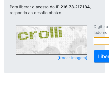
Para liberar o acesso
do IP
216.73.217.134
,
responda ao desafio abaixo.
Digite 
lado no
[trocar imagem]