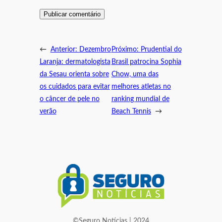
←
Anterior:
Dezembro
Próximo:
Prudential do
Laranja: dermatologista
Brasil patrocina Sophia
da Sesau orienta sobre
Chow, uma das
os cuidados para evitar
melhores atletas no
o câncer de pele no
ranking mundial de
verão
Beach Tennis
→
©Seguro Notícias | 2024