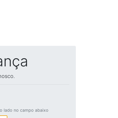
ança
nosco.
ao lado no campo abaixo