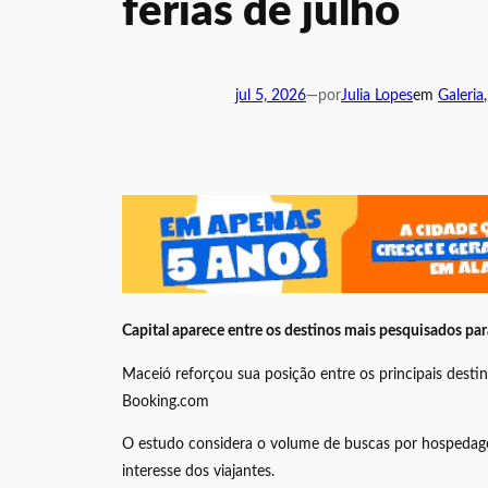
férias de julho
jul 5, 2026
—
por
Julia Lopes
em
Galeria
,
Capital aparece entre os destinos mais pesquisados para
Maceió reforçou sua posição entre os principais destin
Booking.com
O estudo considera o volume de buscas por hospedagem
interesse dos viajantes.