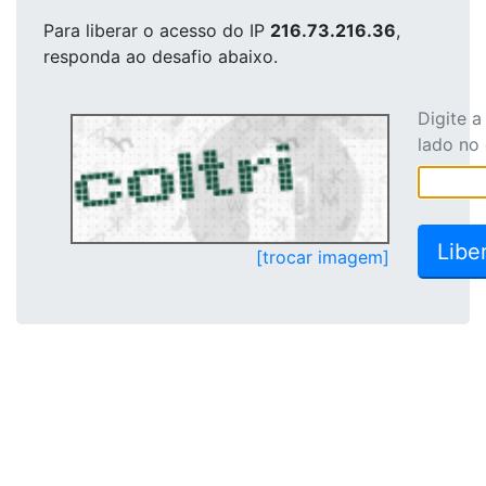
Para liberar o acesso
do IP
216.73.216.36
,
responda ao desafio abaixo.
Digite 
lado no
[trocar imagem]