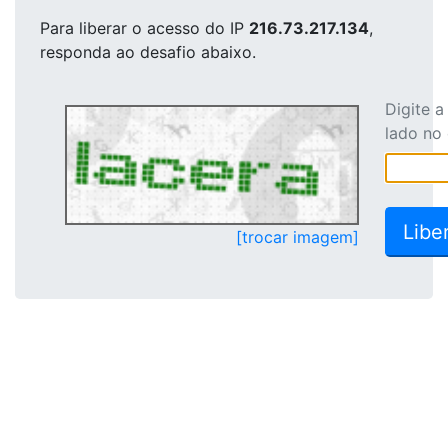
Para liberar o acesso
do IP
216.73.217.134
,
responda ao desafio abaixo.
Digite 
lado no
[trocar imagem]