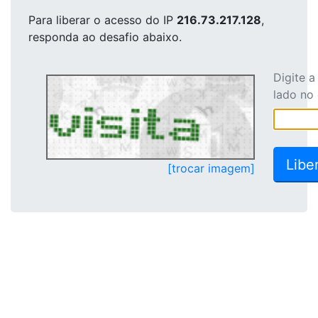
Para liberar o acesso
do IP
216.73.217.128
,
responda ao desafio abaixo.
Digite 
lado no
[trocar imagem]