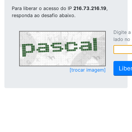
Para liberar o acesso
do IP
216.73.216.19
,
responda ao desafio abaixo.
Digite 
lado no
[trocar imagem]