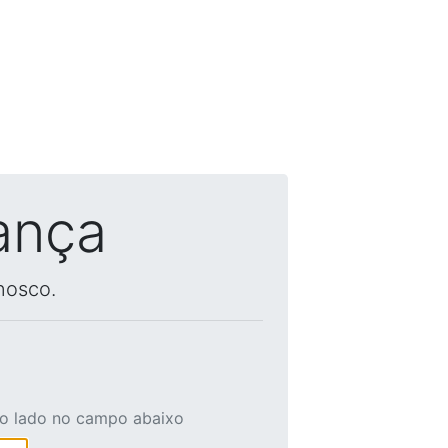
ança
nosco.
ao lado no campo abaixo