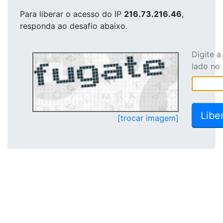
Para liberar o acesso
do IP
216.73.216.46
,
responda ao desafio abaixo.
Digite 
lado no
[trocar imagem]