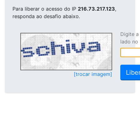
Para liberar o acesso
do IP
216.73.217.123
,
responda ao desafio abaixo.
Digite 
lado no
[trocar imagem]