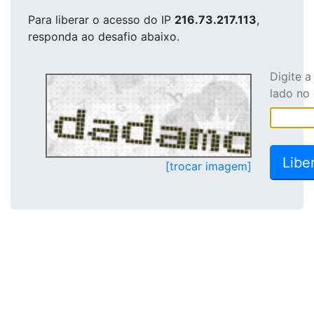
Para liberar o acesso
do IP
216.73.217.113
,
responda ao desafio abaixo.
Digite 
lado no
[trocar imagem]