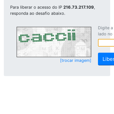
Para liberar o acesso
do IP
216.73.217.109
,
responda ao desafio abaixo.
Digite 
lado no
[trocar imagem]