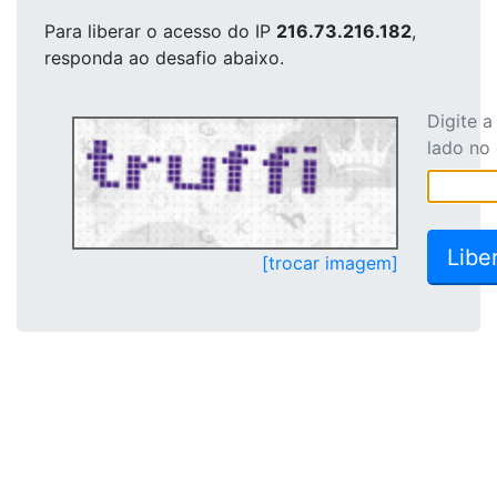
Para liberar o acesso
do IP
216.73.216.182
,
responda ao desafio abaixo.
Digite 
lado no
[trocar imagem]