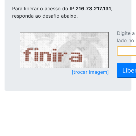
Para liberar o acesso
do IP
216.73.217.131
,
responda ao desafio abaixo.
Digite 
lado no
[trocar imagem]