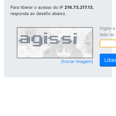
Para liberar o acesso
do IP
216.73.217.13
,
responda ao desafio abaixo.
Digite 
lado no
[trocar imagem]