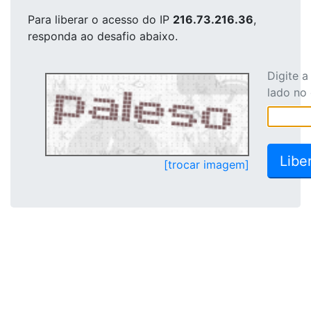
Para liberar o acesso
do IP
216.73.216.36
,
responda ao desafio abaixo.
Digite 
lado no
[trocar imagem]