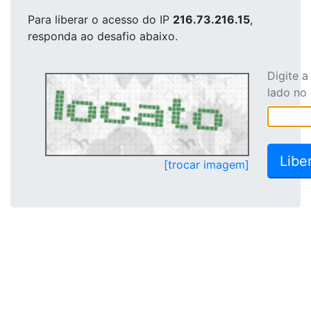
Para liberar o acesso
do IP
216.73.216.15
,
responda ao desafio abaixo.
Digite 
lado no
[trocar imagem]